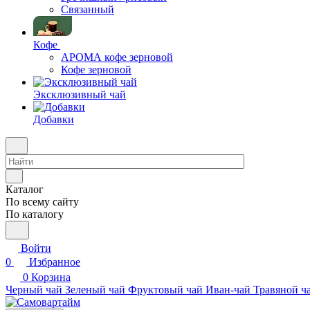
Связанный
Кофе
АРОМА кофе зерновой
Кофе зерновой
Эксклюзивный чай
Добавки
Каталог
По всему сайту
По каталогу
Войти
0
Избранное
0
Корзина
Черный чай
Зеленый чай
Фруктовый чай
Иван-чай
Травяной ч