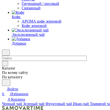
Гречишный / рисовый
Связанный
Кофе
АРОМА кофе зерновой
Кофе зерновой
Эксклюзивный чай
Добавки
Каталог
По всему сайту
По каталогу
Войти
0
Избранное
0
Корзина
Черный чай
Зеленый чай
Фруктовый чай
Иван-чай
Травяной ч